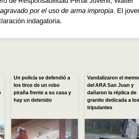
ro de Responsabilidad Penal Juvenil, Walter
 agravado por el uso de arma impropia
. El jove
laración indagatoria.
Un policía se defendió a
Vandalizaron el memor
los tiros de un robo
del ARA San Juan y
ó
piraña frente a su casa y
dañaron la réplica de
hay un detenido
granito dedicada a lo
tripulantes