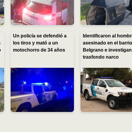
Un policía se defendió a
Identificaron al homb
s
los tiros y mató a un
asesinado en el barri
ó
motochorro de 34 años
Belgrano e investigan
trasfondo narco