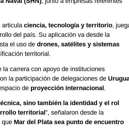
ía Naval (SHN)
, junto a empresas referentes
e articula
ciencia, tecnología y territorio
, jueg
rollo del país. Su aplicación va desde la
asta el uso de
drones, satélites y sistemas
icación territorial.
 la carrera con apoyo de instituciones
con la participación de delegaciones de
Urugu
espacio de
proyección internacional
.
écnica, sino también la identidad y el rol
ollo territorial
”, señalaron desde la
e que
Mar del Plata sea punto de encuentro