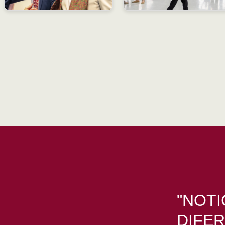
"NOTI
DIFER