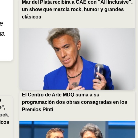
Mar del Plata recibirá a CAE con "All Inclusive",
un show que mezcla rock, humor y grandes
clásicos
te
úa
El Centro de Arte MDQ suma a su
a
programación dos obras consagradas en los
e",
Premios Pinti
ock,
icos