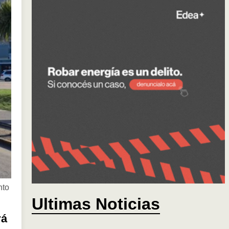
nto
Ultimas Noticias
rá