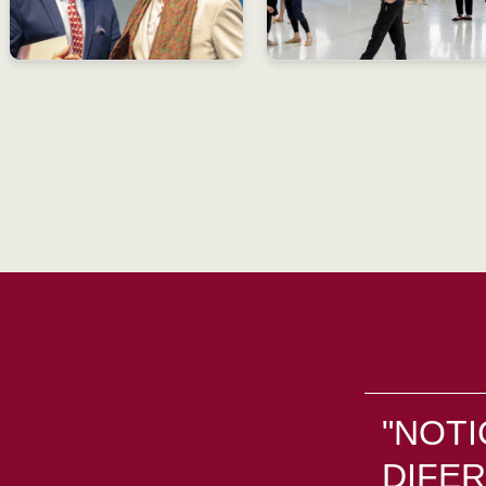
"NOTI
DIFER