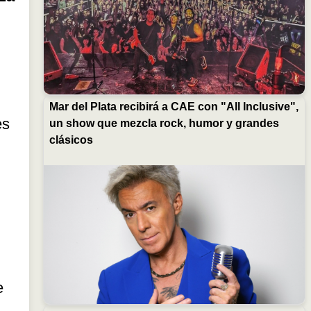
Mar del Plata recibirá a CAE con "All Inclusive",
es
un show que mezcla rock, humor y grandes
clásicos
e