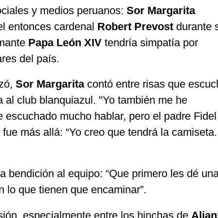
sociales y medios peruanos:
Sor Margarita
 el entonces cardenal
Robert Prevost
durante 
amante
Papa León XIV
tendría simpatía por
res del país.
zó,
Sor Margarita
contó entre risas que escu
a al club blanquiazul. "Yo también me he
e escuchado mucho hablar, pero el padre Fidel
 fue más allá: “Yo creo que tendrá la camiseta.
na bendición al equipo: “Que primero les dé un
 lo que tienen que encaminar”.
sión, especialmente entre los hinchas de
Alian